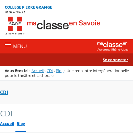
Panneau de gestion des cookies
COLLEGE PIERRE GRANGE
Menu de la rubrique
Contenu
ALBERTVILLE
MENU
Se connecter
Vous êtes ici :
Accueil
›
CDI
›
Blog
›
Une rencontre intergénérationnelle
pour le théâtre et la chorale
CDI
CDI
Accueil
Blog