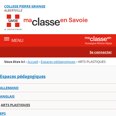
Panneau de gestion des cookies
COLLEGE PIERRE GRANGE
Menu de la rubrique
Contenu
ALBERTVILLE
MENU
Se connecter
Vous êtes ici :
Accueil
›
Espaces pédagogiques
›
ARTS PLASTIQUES
Espaces pédagogiques
ALLEMAND
ANGLAIS
ARTS PLASTIQUES
EPS