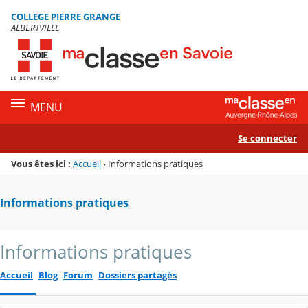
Panneau de gestion des cookies
COLLEGE PIERRE GRANGE
Menu de la rubrique
Contenu
ALBERTVILLE
MENU
Se connecter
Vous êtes ici :
Accueil
›
Informations pratiques
Informations pratiques
Informations pratiques
Accueil
Blog
Forum
Dossiers partagés