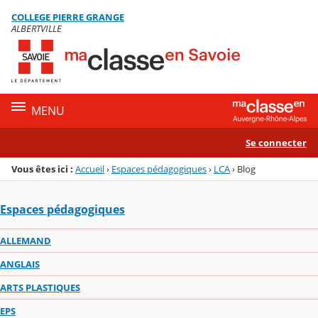
Panneau de gestion des cookies
COLLEGE PIERRE GRANGE
Menu de la rubrique
Contenu
ALBERTVILLE
MENU
Se connecter
Vous êtes ici :
Accueil
›
Espaces pédagogiques
›
LCA
›
Blog
Espaces pédagogiques
ALLEMAND
ANGLAIS
ARTS PLASTIQUES
EPS