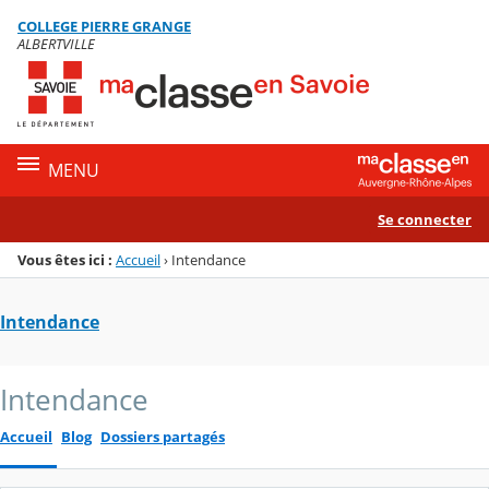
Panneau de gestion des cookies
COLLEGE PIERRE GRANGE
Menu de la rubrique
Contenu
ALBERTVILLE
MENU
Se connecter
Vous êtes ici :
Accueil
›
Intendance
Intendance
Intendance
Accueil
Blog
Dossiers partagés