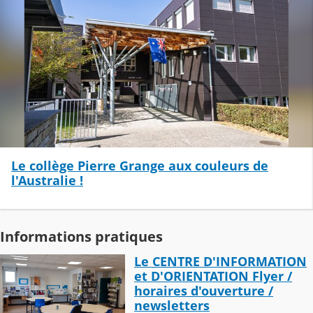
Le collège Pierre Grange aux couleurs de
l'Australie !
Informations pratiques
Le CENTRE D'INFORMATION
et D'ORIENTATION Flyer /
horaires d'ouverture /
newsletters