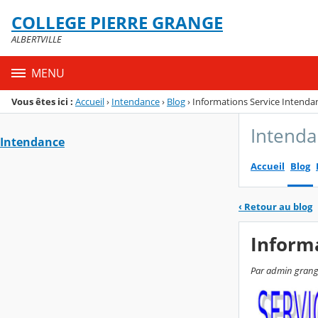
Panneau de gestion des cookies
COLLEGE PIERRE GRANGE
Menu de la rubrique
Contenu
ALBERTVILLE
MENU
Vous êtes ici :
Accueil
›
Intendance
›
Blog
›
Informations Service Intenda
Intend
Intendance
Accueil
Blog
‹
Retour au blog
Inform
Par admin grange