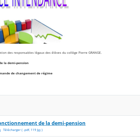
ntion des responsables légaux des élèves du collège Pierre GRANGE.
de la demi-pension
demande de changement de régime
onctionnement de la demi-pension
Télécharger
( .
pdf
,
119
ko
)