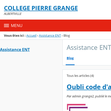
Panneau de gestion des cookies
COLLEGE PIERRE GRANGE
Menu de la rubrique
Contenu
ALBERTVILLE
MENU
Vous êtes ici :
Accueil
›
Assistance ENT
›
Blog
Assistance EN
Assistance ENT
Blog
Tous les articles (4)
Oubli code d'
Par admin grange2, publié le m