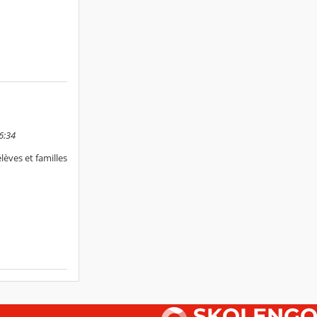
6:34
èves et familles