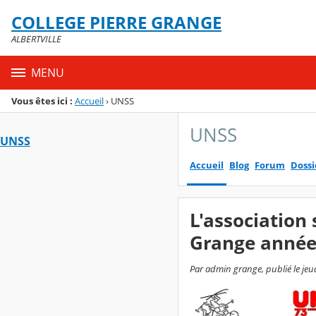
Panneau de gestion des cookies
COLLEGE PIERRE GRANGE
Menu de la rubrique
Contenu
ALBERTVILLE
MENU
Vous êtes ici :
Accueil
›
UNSS
UNSS
UNSS
Accueil
Blog
Forum
Dossi
L'association 
Grange année
Par admin grange, publié le jeud