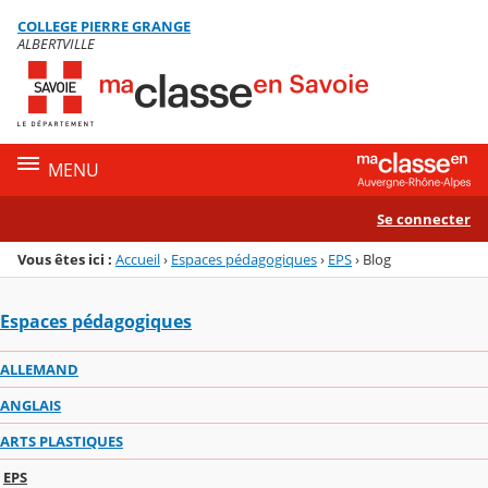
Panneau de gestion des cookies
COLLEGE PIERRE GRANGE
Menu de la rubrique
Contenu
ALBERTVILLE
MENU
Se connecter
Vous êtes ici :
Accueil
›
Espaces pédagogiques
›
EPS
›
Blog
Espaces pédagogiques
ALLEMAND
ANGLAIS
ARTS PLASTIQUES
EPS