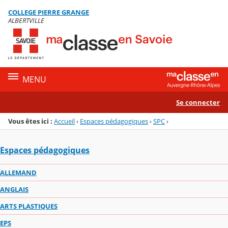
Panneau de gestion des cookies
COLLEGE PIERRE GRANGE
Menu de la rubrique
Contenu
ALBERTVILLE
MENU
Se connecter
Vous êtes ici :
Accueil
›
Espaces pédagogiques
›
SPC
›
Espaces pédagogiques
ALLEMAND
ANGLAIS
ARTS PLASTIQUES
EPS