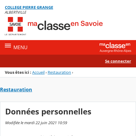
Panneau de gestion des cookies
COLLEGE PIERRE GRANGE
Menu de la rubrique
Contenu
ALBERTVILLE
MENU
Se connecter
Vous êtes ici :
Accueil
›
Restauration
›
Restauration
Données personnelles
Modifiée le mardi 22 juin 2021 10:59